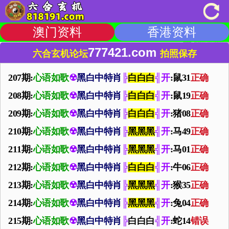
澳门资料
香港资料
777421.com
六合玄机论坛
拍照保存
207期:
心语如歌
☢
黑白中特肖
╠
白
白
白
╣
开
:鼠31
正确
208期:
心语如歌
☢
黑白中特肖
╠
白
白
白
╣
开
:鼠19
正确
209期:
心语如歌
☢
黑白中特肖
╠
白
白
白
╣
开
:猪08
正确
210期:
心语如歌
☢
黑白中特肖
╠
黑
黑
黑
╣
开
:马49
正确
211期:
心语如歌
☢
黑白中特肖
╠
黑
黑
黑
╣
开
:马01
正确
212期:
心语如歌
☢
黑白中特肖
╠
白
白
白
╣
开
:牛06
正确
213期:
心语如歌
☢
黑白中特肖
╠
黑
黑
黑
╣
开
:猴35
正确
214期:
心语如歌
☢
黑白中特肖
╠
黑
黑
黑
╣
开
:兔04
正确
215期:
心语如歌
☢
黑白中特肖
╠
白白白
╣
开
:蛇14
错误