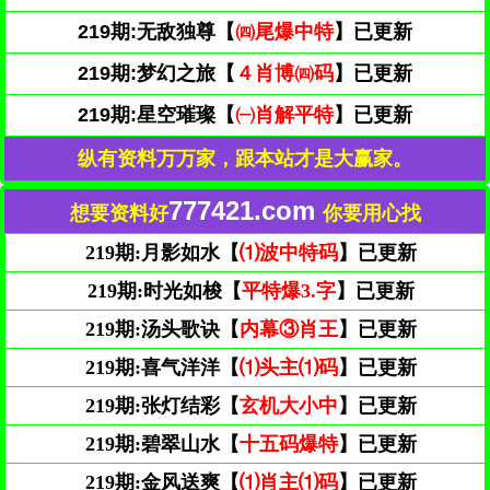
219期:无敌独尊【
㈣尾爆中特
】已更新
219期:梦幻之旅【
４肖博㈣码
】已更新
219期:星空璀璨【
㈠肖解平特
】已更新
纵有资料万万家，跟本站才是大赢家。
777421.com
想要资料好
你要用心找
219期:
月影如水【
⑴波中特码
】已更新
219期:
时光如梭【
平特爆3.字
】已更新
219期:
汤头歌诀【
内幕③肖王
】已更新
219期:
喜气洋洋【
⑴头主⑴码
】已更新
219期:
张灯结彩【
玄机大小中
】已更新
219期:
碧翠山水【
十五码爆特
】已更新
219期:
金风送爽【
⑴肖主⑴码
】已更新