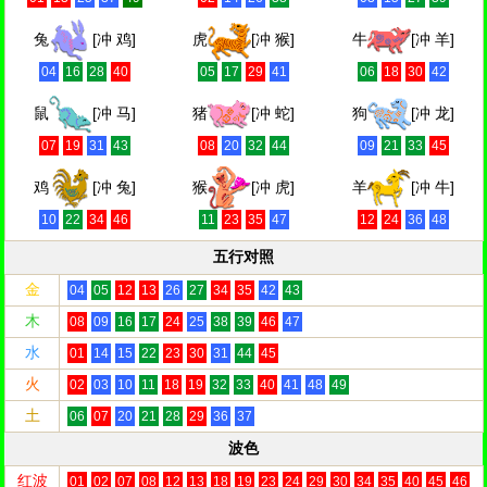
兔
[冲 鸡]
虎
[冲 猴]
牛
[冲 羊]
04
16
28
40
05
17
29
41
06
18
30
42
鼠
[冲 马]
猪
[冲 蛇]
狗
[冲 龙]
07
19
31
43
08
20
32
44
09
21
33
45
鸡
[冲 兔]
猴
[冲 虎]
羊
[冲 牛]
10
22
34
46
11
23
35
47
12
24
36
48
五行对照
金
04
05
12
13
26
27
34
35
42
43
木
08
09
16
17
24
25
38
39
46
47
水
01
14
15
22
23
30
31
44
45
火
02
03
10
11
18
19
32
33
40
41
48
49
土
06
07
20
21
28
29
36
37
波色
红波
01
02
07
08
12
13
18
19
23
24
29
30
34
35
40
45
46