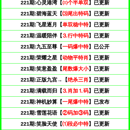
221期:心灵港湾【
㈢个半单双
】已更新
221期:碧海蓝天【
⑶尾出特码
】已更新
221期:飞星逐月【
单双稳中特
】已更新
221期:温暖陪伴【
⒊行中特码
】已更新
221期:九五至尊【
一码爆中特
】已公开
221期:荣耀之星【
动物平特肖
】已更新
221期:笑意盈盈【
尾数爆大小
】已更新
221期:正版九宫→【
绝杀三肖
】已更新
221期:满载而归【
⒊肖加⒈码
】已更新
221期:神机妙算【
一尾爆中特
】已发布
221期:雪莲花语【
②码加③码
】已更新
221期:笑脸天使【
⑴段必中特
】已更新