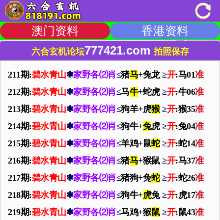
澳门资料
香港资料
777421.com
六合玄机论坛
拍照保存
211期:
碧水青山
❃
家野各⑵肖
≤
猪
马
+兔龙
≥
开
:马01
准
212期:
碧水青山
❃
家野各⑵肖
≤
马
牛
+蛇虎
≥
开
:牛06
准
213期:
碧水青山
❃
家野各⑵肖
≤
狗羊+虎
猴
≥
开
:猴35
准
214期:
碧水青山
❃
家野各⑵肖
≤
狗牛+
兔
虎
≥
开
:兔04
准
215期:
碧水青山
❃
家野各⑵肖
≤
羊鸡+鼠
蛇
≥
开
:蛇14
准
216期:
碧水青山
❃
家野各⑵肖
≤
猪
马
+猴鼠
≥
开
:马37
准
217期:
碧水青山
❃
家野各⑵肖
≤
猪狗+兔
蛇
≥
开
:蛇26
准
218期:
碧水青山
❃
家野各⑵肖
≤
狗牛+
虎
兔
≥
开
:虎17
准
219期:
碧水青山
❃
家野各⑵肖
≤
马鸡+猴
鼠
≥
开
:鼠43
准