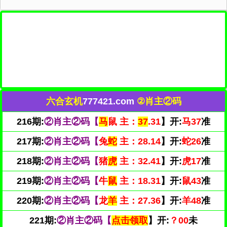
六合玄机
777421.com
②肖主②码
216期:
②肖主②码【
马
鼠 主：
37
.31
】开:
马37
准
217期:
②肖主②码【
兔
蛇
主：28.14
】开:
蛇26
准
218期:
②肖主②码【
猪
虎
主：32.41
】开:
虎17
准
219期:
②肖主②码【
牛
鼠
主：18.31
】开:
鼠43
准
220期:
②肖主②码【
龙
羊
主：27.36
】开:
羊48
准
221期:
②肖主②码【
点击领取
】开:
？00
未